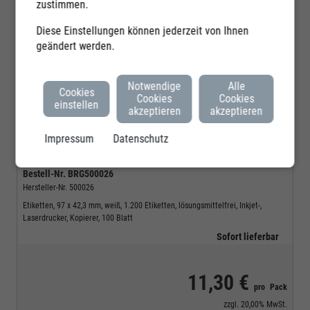
zustimmen.
Diese Einstellungen können jederzeit von Ihnen
geändert werden.
Notwendige
Alle
Cookies
Cookies
Cookies
einstellen
akzeptieren
akzeptieren
Impressum
Datenschutz
Büroring
Bestell-Nr.
BRG500026
Hersteller-Nr.
500026
Etiketten, 97 x 42,3 mm, weiß, 1.200 Etiketten, lösungsmittelfrei, Inkjet-,
Laserdrucker, Kopierer, 100 Blatt
Sofort lieferbar
11,30 €
pro
Pack
zzgl.
20,00%
MwSt.