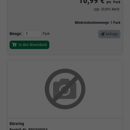
10,99 €
pro
Pack
zzgl.
20,00%
MwSt.
Mindestabnahmemenge:
1
Pack
Menge:
Pack
Anfrage
In den Warenkorb
Büroring
Bestell-Nr.
BRG500054