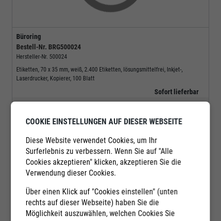
Büroring
Bestell-Nr.
BRG500024
Hersteller-Nr.
500024
Etiketten, 70 x 35 mm, weiß, 2.400 Etiketten, lösungsmittelfrei, Inkjet-,
Laserdrucker, Kopierer, 100 Blatt
Sofort lieferbar
11,39 €
COOKIE EINSTELLUNGEN AUF DIESER WEBSEITE
pro
Pack
Diese Website verwendet Cookies, um Ihr
zzgl.
20,00%
MwSt.
Surferlebnis zu verbessern. Wenn Sie auf "Alle
Cookies akzeptieren" klicken, akzeptieren Sie die
Mindestabnahmemenge:
1
Pack
Verwendung dieser Cookies.
Menge:
Pack
Anfrage
Über einen Klick auf "Cookies einstellen" (unten
In den Warenkorb
rechts auf dieser Webseite) haben Sie die
Möglichkeit auszuwählen, welchen Cookies Sie